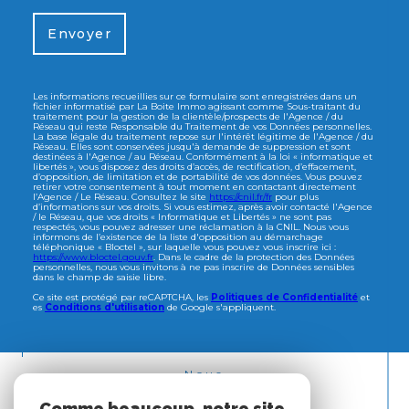
Envoyer
Les informations recueillies sur ce formulaire sont enregistrées dans un
fichier informatisé par La Boite Immo agissant comme Sous-traitant du
traitement pour la gestion de la clientèle/prospects de l'Agence / du
Réseau qui reste Responsable du Traitement de vos Données personnelles.
La base légale du traitement repose sur l'intérêt légitime de l'Agence / du
Réseau. Elles sont conservées jusqu'à demande de suppression et sont
destinées à l'Agence / au Réseau. Conformément à la loi « informatique et
libertés », vous disposez des droits d’accès, de rectification, d’effacement,
d’opposition, de limitation et de portabilité de vos données. Vous pouvez
retirer votre consentement à tout moment en contactant directement
l’Agence / Le Réseau. Consultez le site
https://cnil.fr/fr
pour plus
d’informations sur vos droits. Si vous estimez, après avoir contacté l'Agence
/ le Réseau, que vos droits « Informatique et Libertés » ne sont pas
respectés, vous pouvez adresser une réclamation à la CNIL. Nous vous
informons de l’existence de la liste d'opposition au démarchage
téléphonique « Bloctel », sur laquelle vous pouvez vous inscrire ici :
https://www.bloctel.gouv.fr
. Dans le cadre de la protection des Données
personnelles, nous vous invitons à ne pas inscrire de Données sensibles
dans le champ de saisie libre.
Ce site est protégé par reCAPTCHA, les
Politiques de Confidentialité
et
es
Conditions d'utilisation
de Google s'appliquent.
Nous
ADHÉRONS
Comme beaucoup, notre site