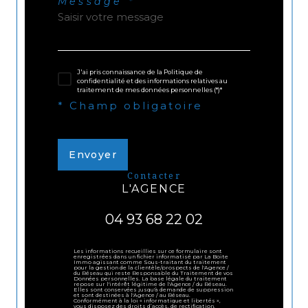
Message *
J'ai pris connaissance de la Politique de
confidentialité et des informations relatives au
traitement de mes données personnelles (*)*
* Champ obligatoire
Envoyer
contacter
L'AGENCE
04 93 68 22 02
Les informations recueillies sur ce formulaire sont
enregistrées dans un fichier informatisé par La Boite
Immo agissant comme Sous-traitant du traitement
pour la gestion de la clientèle/prospects de l'Agence /
du Réseau qui reste Responsable du Traitement de vos
Données personnelles. La base légale du traitement
repose sur l'intérêt légitime de l'Agence / du Réseau.
Elles sont conservées jusqu'à demande de suppression
et sont destinées à l'Agence / au Réseau.
Conformément à la loi « informatique et libertés »,
vous disposez des droits d’accès, de rectification,