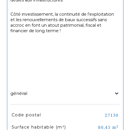
dédiés aux infrastructures.
Côté investissement, la continuité de l'exploitation 
et les renouvellements de baux successifs sans 
accroc en font un atout patrimonial, fiscal et 
financier de long terme !
général
TRAD_SIROCCO_Caracteristique
Valeurs
Code postal
27130
Surface habitable (m²)
80,45 m²