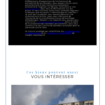
d’effacement, d’opposition, de limitation et de
portabilité de vos données. Vous pouvez retirer votre
consentement à tout moment en contactant
directement l’Agence / Le Réseau. Consultez le site
https://cnil.fr/fr
pour plus d’informations sur vos
droits. Si vous estimez, après avoir contacté l'Agence /
le Réseau, que vos droits « Informatique et Libertés »
ne sont pas respectés, vous pouvez adresser une
réclamation à la CNIL. Nous vous informons de
l’existence de la liste d'opposition au démarchage
téléphonique « Bloctel », sur laquelle vous pouvez vous
inscrire ici :
https://www.bloctel.gouv.fr
. Dans le cadre
de la protection des Données personnelles, nous vous
invitons à ne pas inscrire de Données sensibles dans le
champ de saisie libre.
Ce site est protégé par reCAPTCHA, les
Politiques de
Confidentialité
et es
Conditions d'utilisation
de
Google s'appliquent.
Ces biens peuvent aussi
VOUS INTÉRESSER