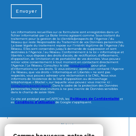
Envoyer
Les informations recueillies sur ce formulaire sont enregistrées dans un
fichier informatisé par La Boite Immo agissant comme Sous-traitant du
traitement pour la gestion de la clientèle/prospects de l'Agence / du
Réseau qui reste Responsable du Traitement de vos Données personnelles.
La base légale du traitement repose sur l'intérêt légitime de l'Agence / du
Réseau. Elles sont conservées jusqu'à demande de suppression et sont
destinées à l'Agence / au Réseau. Conformément à la loi « informatique et
libertés », vous disposez des droits d’accès, de rectification, d’effacement,
d’opposition, de limitation et de portabilité de vos données. Vous pouvez
retirer votre consentement à tout moment en contactant directement
l’Agence / Le Réseau. Consultez le site
https://cnil.fr/fr
pour plus
d’informations sur vos droits. Si vous estimez, après avoir contacté l'Agence
/ le Réseau, que vos droits « Informatique et Libertés » ne sont pas
respectés, vous pouvez adresser une réclamation à la CNIL. Nous vous
informons de l’existence de la liste d'opposition au démarchage
téléphonique « Bloctel », sur laquelle vous pouvez vous inscrire ici :
https://www.bloctel.gouv.fr
. Dans le cadre de la protection des Données
personnelles, nous vous invitons à ne pas inscrire de Données sensibles
dans le champ de saisie libre.
Ce site est protégé par reCAPTCHA, les
Politiques de Confidentialité
et
es
Conditions d'utilisation
de Google s'appliquent.
Nous
ADHÉRONS
Comme beaucoup, notre site