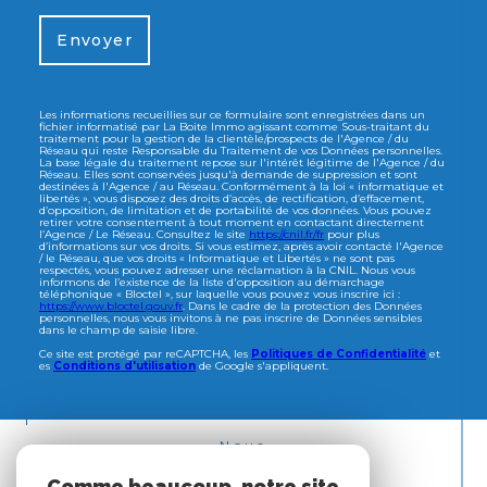
Envoyer
Les informations recueillies sur ce formulaire sont enregistrées dans un
fichier informatisé par La Boite Immo agissant comme Sous-traitant du
traitement pour la gestion de la clientèle/prospects de l'Agence / du
Réseau qui reste Responsable du Traitement de vos Données personnelles.
La base légale du traitement repose sur l'intérêt légitime de l'Agence / du
Réseau. Elles sont conservées jusqu'à demande de suppression et sont
destinées à l'Agence / au Réseau. Conformément à la loi « informatique et
libertés », vous disposez des droits d’accès, de rectification, d’effacement,
d’opposition, de limitation et de portabilité de vos données. Vous pouvez
retirer votre consentement à tout moment en contactant directement
l’Agence / Le Réseau. Consultez le site
https://cnil.fr/fr
pour plus
d’informations sur vos droits. Si vous estimez, après avoir contacté l'Agence
/ le Réseau, que vos droits « Informatique et Libertés » ne sont pas
respectés, vous pouvez adresser une réclamation à la CNIL. Nous vous
informons de l’existence de la liste d'opposition au démarchage
téléphonique « Bloctel », sur laquelle vous pouvez vous inscrire ici :
https://www.bloctel.gouv.fr
. Dans le cadre de la protection des Données
personnelles, nous vous invitons à ne pas inscrire de Données sensibles
dans le champ de saisie libre.
Ce site est protégé par reCAPTCHA, les
Politiques de Confidentialité
et
es
Conditions d'utilisation
de Google s'appliquent.
Nous
ADHÉRONS
Comme beaucoup, notre site