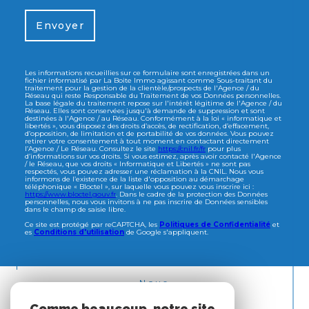
Envoyer
Les informations recueillies sur ce formulaire sont enregistrées dans un
fichier informatisé par La Boite Immo agissant comme Sous-traitant du
traitement pour la gestion de la clientèle/prospects de l'Agence / du
Réseau qui reste Responsable du Traitement de vos Données personnelles.
La base légale du traitement repose sur l'intérêt légitime de l'Agence / du
Réseau. Elles sont conservées jusqu'à demande de suppression et sont
destinées à l'Agence / au Réseau. Conformément à la loi « informatique et
libertés », vous disposez des droits d’accès, de rectification, d’effacement,
d’opposition, de limitation et de portabilité de vos données. Vous pouvez
retirer votre consentement à tout moment en contactant directement
l’Agence / Le Réseau. Consultez le site
https://cnil.fr/fr
pour plus
d’informations sur vos droits. Si vous estimez, après avoir contacté l'Agence
/ le Réseau, que vos droits « Informatique et Libertés » ne sont pas
respectés, vous pouvez adresser une réclamation à la CNIL. Nous vous
informons de l’existence de la liste d'opposition au démarchage
téléphonique « Bloctel », sur laquelle vous pouvez vous inscrire ici :
https://www.bloctel.gouv.fr
. Dans le cadre de la protection des Données
personnelles, nous vous invitons à ne pas inscrire de Données sensibles
dans le champ de saisie libre.
Ce site est protégé par reCAPTCHA, les
Politiques de Confidentialité
et
es
Conditions d'utilisation
de Google s'appliquent.
Nous
ADHÉRONS
Comme beaucoup, notre site