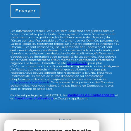
Envoyer
Les informations recueillies sur ce formulaire sont enregistrées dans un
fichier informatisé par La Boite Immo agissant comme Sous-traitant du
traitement pour la gestion de la clientèle/prospects de l'Agence / du
Réseau qui reste Responsable du Traitement de vos Données personnelles.
La base légale du traitement repose sur l'intérêt légitime de l'Agence / du
Réseau. Elles sont conservées jusqu'à demande de suppression et sont
destinées à l'Agence / au Réseau. Conformément à la loi « informatique et
libertés », vous disposez des droits d’accès, de rectification, d’effacement,
d’opposition, de limitation et de portabilité de vos données. Vous pouvez
retirer votre consentement à tout moment en contactant directement
l’Agence / Le Réseau. Consultez le site
https://cnil.fr/fr
pour plus
d’informations sur vos droits. Si vous estimez, après avoir contacté l'Agence
/ le Réseau, que vos droits « Informatique et Libertés » ne sont pas
respectés, vous pouvez adresser une réclamation à la CNIL. Nous vous
informons de l’existence de la liste d'opposition au démarchage
téléphonique « Bloctel », sur laquelle vous pouvez vous inscrire ici :
https://www.bloctel.gouv.fr
. Dans le cadre de la protection des Données
personnelles, nous vous invitons à ne pas inscrire de Données sensibles
dans le champ de saisie libre.
Ce site est protégé par reCAPTCHA, les
Politiques de Confidentialité
et
es
Conditions d'utilisation
de Google s'appliquent.
Nous
ADHÉRONS
Comme beaucoup, notre site