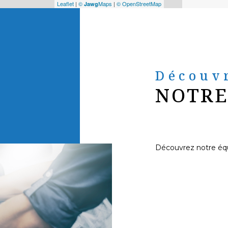
Leaflet
|
©
Maps
|
© OpenStreetMap
Jawg
Découv
NOTRE
Découvrez notre éq