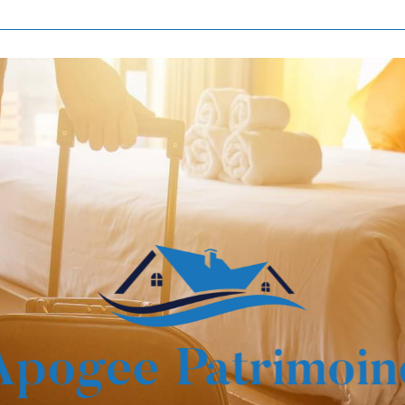
Voir les
839
annonces
imer
BUDGET