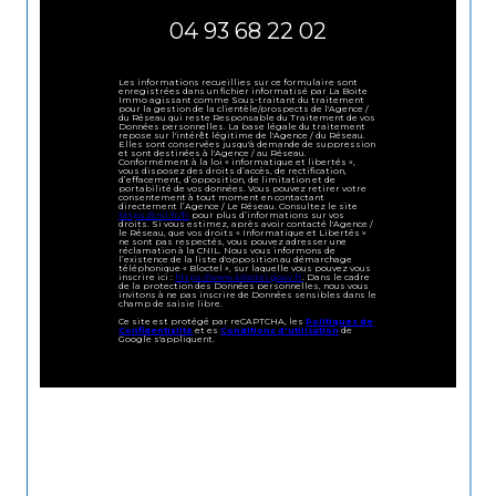
04 93 68 22 02
Les informations recueillies sur ce formulaire sont
enregistrées dans un fichier informatisé par La Boite
Immo agissant comme Sous-traitant du traitement
pour la gestion de la clientèle/prospects de l'Agence /
du Réseau qui reste Responsable du Traitement de vos
Données personnelles. La base légale du traitement
repose sur l'intérêt légitime de l'Agence / du Réseau.
Elles sont conservées jusqu'à demande de suppression
et sont destinées à l'Agence / au Réseau.
Conformément à la loi « informatique et libertés »,
vous disposez des droits d’accès, de rectification,
d’effacement, d’opposition, de limitation et de
portabilité de vos données. Vous pouvez retirer votre
consentement à tout moment en contactant
directement l’Agence / Le Réseau. Consultez le site
https://cnil.fr/fr
pour plus d’informations sur vos
droits. Si vous estimez, après avoir contacté l'Agence /
le Réseau, que vos droits « Informatique et Libertés »
ne sont pas respectés, vous pouvez adresser une
réclamation à la CNIL. Nous vous informons de
l’existence de la liste d'opposition au démarchage
téléphonique « Bloctel », sur laquelle vous pouvez vous
inscrire ici :
https://www.bloctel.gouv.fr
. Dans le cadre
de la protection des Données personnelles, nous vous
invitons à ne pas inscrire de Données sensibles dans le
champ de saisie libre.
Ce site est protégé par reCAPTCHA, les
Politiques de
Confidentialité
et es
Conditions d'utilisation
de
Google s'appliquent.