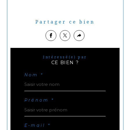
Partager ce bien
Intéressé(e) par
CE BIEN ?
Nom *
Prénom *
E-mail *