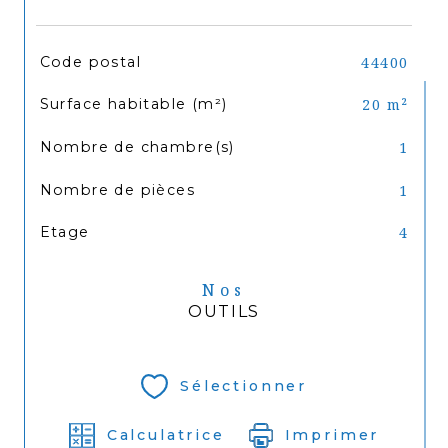
TRAD_SIROCCO_Caracteristique
Valeurs
Code postal
44400
Surface habitable (m²)
20 m²
Nombre de chambre(s)
1
Nombre de pièces
1
Etage
4
Nos
OUTILS
Sélectionner
Calculatrice
Imprimer