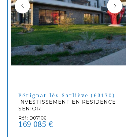
Pérignat-lès-Sarliève (63170)
INVESTISSEMENT EN RESIDENCE
SENIOR
Réf : D07106
169 085 €