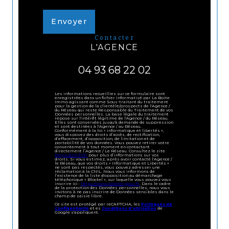
Envoyer
contacter
L'AGENCE
04 93 68 22 02
Les informations recueillies sur ce formulaire sont
enregistrées dans un fichier informatisé par La Boite
Immo agissant comme Sous-traitant du traitement
pour la gestion de la clientèle/prospects de l'Agence /
du Réseau qui reste Responsable du Traitement de vos
Données personnelles. La base légale du traitement
repose sur l'intérêt légitime de l'Agence / du Réseau.
Elles sont conservées jusqu'à demande de suppression
et sont destinées à l'Agence / au Réseau.
Conformément à la loi « informatique et libertés »,
vous disposez des droits d’accès, de rectification,
d’effacement, d’opposition, de limitation et de
portabilité de vos données. Vous pouvez retirer votre
consentement à tout moment en contactant
directement l’Agence / Le Réseau. Consultez le site
https://cnil.fr/fr
pour plus d’informations sur vos
droits. Si vous estimez, après avoir contacté l'Agence /
le Réseau, que vos droits « Informatique et Libertés »
ne sont pas respectés, vous pouvez adresser une
réclamation à la CNIL. Nous vous informons de
l’existence de la liste d'opposition au démarchage
téléphonique « Bloctel », sur laquelle vous pouvez vous
inscrire ici :
https://www.bloctel.gouv.fr
. Dans le cadre
de la protection des Données personnelles, nous vous
invitons à ne pas inscrire de Données sensibles dans le
champ de saisie libre.
Ce site est protégé par reCAPTCHA, les
Politiques de
Confidentialité
et es
Conditions d'utilisation
de
Google s'appliquent.