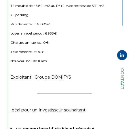
T2 meublé de 45.89  m2 au R°+2 avec terrasse de 5.71 m2 
+ 1 parking
Prix de vente : 169 085€
Loyer annuel perçu : 6 933€
Charges annuelles : 0€
Taxe foncière : 600€
Nouveau bail de 11 ans 
CONTACT
Exploitant : Groupe DOMITYS
Idéal pour un
Investisseur souhaitant :
un 
revenu locatif stable et sécurisé
,