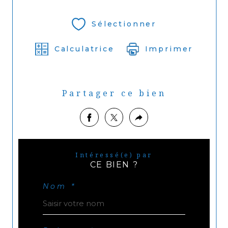
Sélectionner
Calculatrice
Imprimer
Partager ce bien
Intéressé(e) par
CE BIEN ?
Nom *