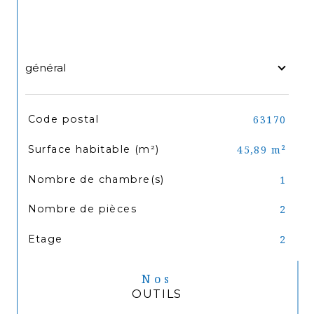
général
TRAD_SIROCCO_Caracteristique
Valeurs
Code postal
63170
Surface habitable (m²)
45,89 m²
Nombre de chambre(s)
1
Nombre de pièces
2
Etage
2
Nos
OUTILS