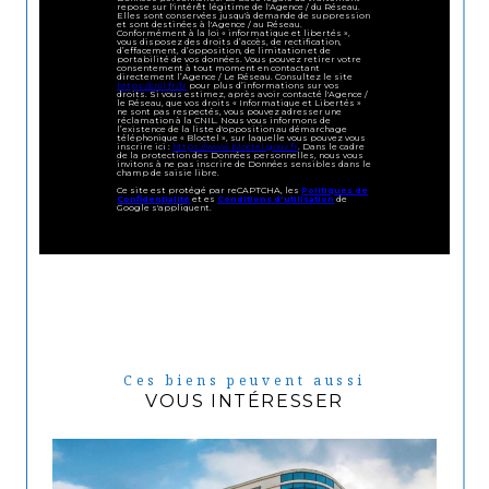
repose sur l'intérêt légitime de l'Agence / du Réseau.
Elles sont conservées jusqu'à demande de suppression
et sont destinées à l'Agence / au Réseau.
Conformément à la loi « informatique et libertés »,
vous disposez des droits d’accès, de rectification,
d’effacement, d’opposition, de limitation et de
portabilité de vos données. Vous pouvez retirer votre
consentement à tout moment en contactant
directement l’Agence / Le Réseau. Consultez le site
https://cnil.fr/fr
pour plus d’informations sur vos
droits. Si vous estimez, après avoir contacté l'Agence /
le Réseau, que vos droits « Informatique et Libertés »
ne sont pas respectés, vous pouvez adresser une
réclamation à la CNIL. Nous vous informons de
l’existence de la liste d'opposition au démarchage
téléphonique « Bloctel », sur laquelle vous pouvez vous
inscrire ici :
https://www.bloctel.gouv.fr
. Dans le cadre
de la protection des Données personnelles, nous vous
invitons à ne pas inscrire de Données sensibles dans le
champ de saisie libre.
Ce site est protégé par reCAPTCHA, les
Politiques de
Confidentialité
et es
Conditions d'utilisation
de
Google s'appliquent.
Ces biens peuvent aussi
VOUS INTÉRESSER