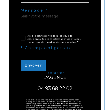
Message *
J'ai pris connaissance de la Politique de
confidentialité et des informations relatives au
traitement de mes données personnelles (*)*
* Champ obligatoire
Envoyer
contacter
L'AGENCE
04 93 68 22 02
Les informations recueillies sur ce formulaire sont
enregistrées dans un fichier informatisé par La Boite
Immo agissant comme Sous-traitant du traitement
pour la gestion de la clientèle/prospects de l'Agence /
du Réseau qui reste Responsable du Traitement de vos
Données personnelles. La base légale du traitement