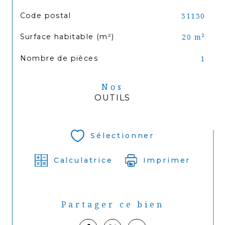
TRAD_SIROCCO_Caracteristique
Valeurs
Code postal
31130
Surface habitable (m²)
20 m²
Nombre de pièces
1
Nos
OUTILS
Sélectionner
Calculatrice
Imprimer
Partager ce bien