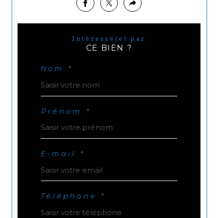
Intéressé(e) par
CE BIEN ?
Nom *
Prénom *
E-mail *
Téléphone *