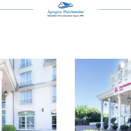
Voir les
2
annonces
imer
1
LOCALISATION
BUDGET