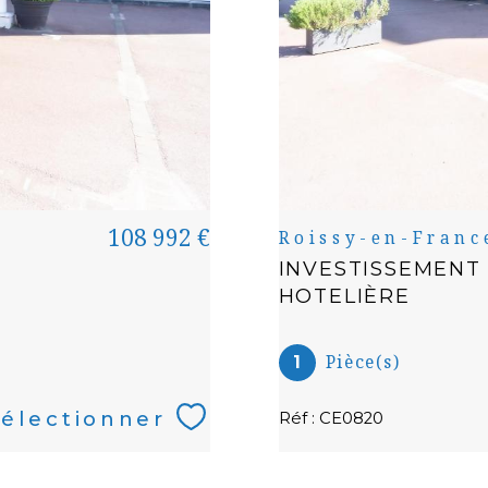
108 992 €
Roissy-en-Franc
INVESTISSEMENT
HOTELIÈRE
Pièce(s)
1
électionner
Réf : CE0820