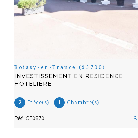
Roissy-en-France (95700)
INVESTISSEMENT EN RESIDENCE
HOTELIÈRE
Pièce(s)
Chambre(s)
2
1
S
Réf : CE0870