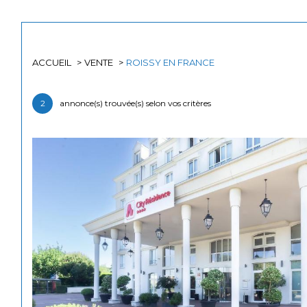
ACCUEIL
VENTE
ROISSY EN FRANCE
Acheter
Est
2
annonce(s) trouvée(s) selon vos critères
TYPE DE BIEN
de l'ancien
95700 - Roissy-en-France