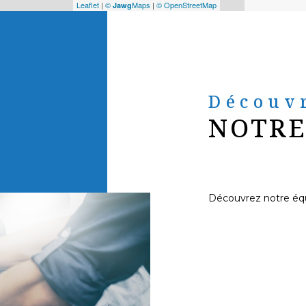
Leaflet
|
©
Maps
|
© OpenStreetMap
Jawg
Découv
NOTRE
Découvrez notre éq