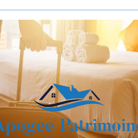
Voir les
808
annonces
imer
BUDGET