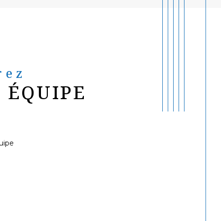
rez
 ÉQUIPE
uipe