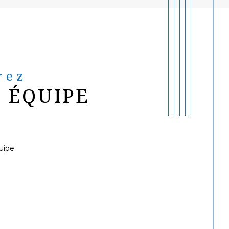
rez
 ÉQUIPE
uipe