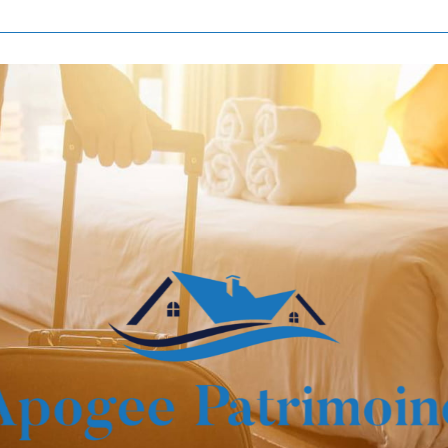
Voir les
807
annonces
imer
BUDGET