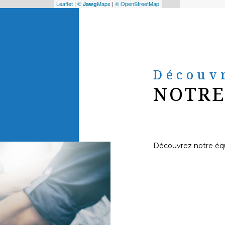
Leaflet
|
©
Maps
|
© OpenStreetMap
Jawg
Découv
NOTRE
Découvrez notre éq