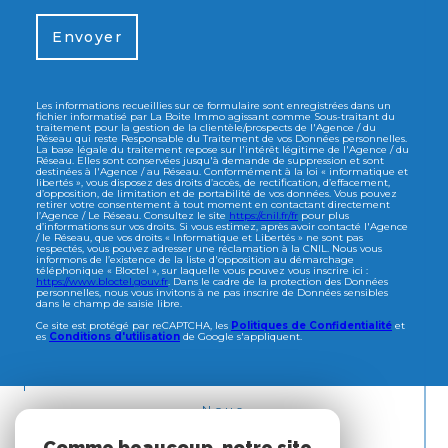
Envoyer
Les informations recueillies sur ce formulaire sont enregistrées dans un
fichier informatisé par La Boite Immo agissant comme Sous-traitant du
traitement pour la gestion de la clientèle/prospects de l'Agence / du
Réseau qui reste Responsable du Traitement de vos Données personnelles.
La base légale du traitement repose sur l'intérêt légitime de l'Agence / du
Réseau. Elles sont conservées jusqu'à demande de suppression et sont
destinées à l'Agence / au Réseau. Conformément à la loi « informatique et
libertés », vous disposez des droits d’accès, de rectification, d’effacement,
d’opposition, de limitation et de portabilité de vos données. Vous pouvez
retirer votre consentement à tout moment en contactant directement
l’Agence / Le Réseau. Consultez le site
https://cnil.fr/fr
pour plus
d’informations sur vos droits. Si vous estimez, après avoir contacté l'Agence
/ le Réseau, que vos droits « Informatique et Libertés » ne sont pas
respectés, vous pouvez adresser une réclamation à la CNIL. Nous vous
informons de l’existence de la liste d'opposition au démarchage
téléphonique « Bloctel », sur laquelle vous pouvez vous inscrire ici :
https://www.bloctel.gouv.fr
. Dans le cadre de la protection des Données
personnelles, nous vous invitons à ne pas inscrire de Données sensibles
dans le champ de saisie libre.
Ce site est protégé par reCAPTCHA, les
Politiques de Confidentialité
et
es
Conditions d'utilisation
de Google s'appliquent.
Nous
ADHÉRONS
Comme beaucoup, notre site