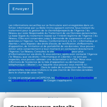
Envoyer
Les informations recueillies sur ce formulaire sont enregistrées dans un
fichier informatisé par La Boite Immo agissant comme Sous-traitant du
traitement pour la gestion de la clientèle/prospects de l'Agence / du
Réseau qui reste Responsable du Traitement de vos Données personnelles.
La base légale du traitement repose sur l'intérêt légitime de l'Agence / du
Réseau. Elles sont conservées jusqu'à demande de suppression et sont
destinées à l'Agence / au Réseau. Conformément à la loi « informatique et
libertés », vous disposez des droits d’accès, de rectification, d’effacement,
d’opposition, de limitation et de portabilité de vos données. Vous pouvez
retirer votre consentement à tout moment en contactant directement
l’Agence / Le Réseau. Consultez le site
https://cnil.fr/fr
pour plus
d’informations sur vos droits. Si vous estimez, après avoir contacté l'Agence
/ le Réseau, que vos droits « Informatique et Libertés » ne sont pas
respectés, vous pouvez adresser une réclamation à la CNIL. Nous vous
informons de l’existence de la liste d'opposition au démarchage
téléphonique « Bloctel », sur laquelle vous pouvez vous inscrire ici :
https://www.bloctel.gouv.fr
. Dans le cadre de la protection des Données
personnelles, nous vous invitons à ne pas inscrire de Données sensibles
dans le champ de saisie libre.
Ce site est protégé par reCAPTCHA, les
Politiques de Confidentialité
et
es
Conditions d'utilisation
de Google s'appliquent.
Nous
ADHÉRONS
Comme beaucoup, notre site