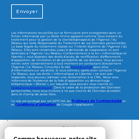
Envoyer
Les informations recueillies sur ce formulaire sont enregistrées dans un
fichier informatisé par La Boite Immo agissant comme Sous-traitant du
traitement pour la gestion de la clientèle/prospects de l'Agence / du
Réseau qui reste Responsable du Traitement de vos Données personnelles.
La base légale du traitement repose sur l'intérêt légitime de l'Agence / du
Réseau. Elles sont conservées jusqu'à demande de suppression et sont
destinées à l'Agence / au Réseau. Conformément à la loi « informatique et
libertés », vous disposez des droits d’accès, de rectification, d’effacement,
d’opposition, de limitation et de portabilité de vos données. Vous pouvez
retirer votre consentement à tout moment en contactant directement
l’Agence / Le Réseau. Consultez le site
https://cnil.fr/fr
pour plus
d’informations sur vos droits. Si vous estimez, après avoir contacté l'Agence
/ le Réseau, que vos droits « Informatique et Libertés » ne sont pas
respectés, vous pouvez adresser une réclamation à la CNIL. Nous vous
informons de l’existence de la liste d'opposition au démarchage
téléphonique « Bloctel », sur laquelle vous pouvez vous inscrire ici :
https://www.bloctel.gouv.fr
. Dans le cadre de la protection des Données
personnelles, nous vous invitons à ne pas inscrire de Données sensibles
dans le champ de saisie libre.
Ce site est protégé par reCAPTCHA, les
Politiques de Confidentialité
et
es
Conditions d'utilisation
de Google s'appliquent.
Nous
ADHÉRONS
Comme beaucoup, notre site