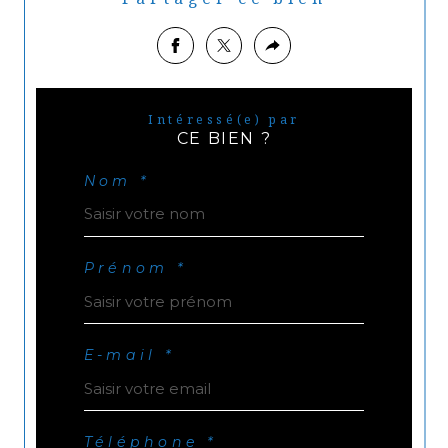
Intéressé(e) par
CE BIEN ?
Nom *
Prénom *
E-mail *
Téléphone *