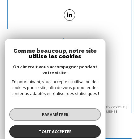
Nous
ADHÉRONS
Comme beaucoup, notre site
utilise les cookies
On aimerait vous accompagner pendant
votre visite.
En poursuivant, vous acceptez l'utilisation des
cookies par ce site, afin de vous proposer des
contenus adaptés et réaliser des statistiques !
© 2026 | TOUS DROITS RÉSERVÉS | TRADUCTION POWERED BY GOOGLE |
PLAN DU SITE
MENTIONS LÉGALES
ADMIN
NOS LIENS
PARAMÉTRER
POLITIQUE RGPD
COOKIES
TOUT ACCEPTER