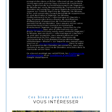
enregistrées dans un fichier informatisé par La Boite
Immo agissant comme Sous-traitant du traitement
pour la gestion de la clientèle/prospects de l'Agence /
du Réseau qui reste Responsable du Traitement de vos
Données personnelles. La base légale du traitement
repose sur l'intérêt légitime de l'Agence / du Réseau.
Elles sont conservées jusqu'à demande de suppression
et sont destinées à l'Agence / au Réseau.
Conformément à la loi « informatique et libertés »,
vous disposez des droits d’accès, de rectification,
d’effacement, d’opposition, de limitation et de
portabilité de vos données. Vous pouvez retirer votre
consentement à tout moment en contactant
directement l’Agence / Le Réseau. Consultez le site
https://cnil.fr/fr
pour plus d’informations sur vos
droits. Si vous estimez, après avoir contacté l'Agence /
le Réseau, que vos droits « Informatique et Libertés »
ne sont pas respectés, vous pouvez adresser une
réclamation à la CNIL. Nous vous informons de
l’existence de la liste d'opposition au démarchage
téléphonique « Bloctel », sur laquelle vous pouvez vous
inscrire ici :
https://www.bloctel.gouv.fr
. Dans le cadre
de la protection des Données personnelles, nous vous
invitons à ne pas inscrire de Données sensibles dans le
champ de saisie libre.
Ce site est protégé par reCAPTCHA, les
Politiques de
Confidentialité
et es
Conditions d'utilisation
de
Google s'appliquent.
Ces biens peuvent aussi
VOUS INTÉRESSER