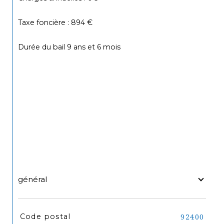
Taxe foncière : 894 €
Durée du bail 9 ans et 6 mois
général
TRAD_SIROCCO_Caracteristique
Valeurs
Code postal
92400