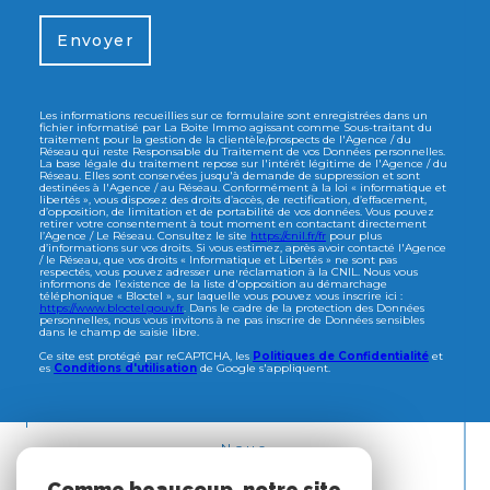
Envoyer
Les informations recueillies sur ce formulaire sont enregistrées dans un
fichier informatisé par La Boite Immo agissant comme Sous-traitant du
traitement pour la gestion de la clientèle/prospects de l'Agence / du
Réseau qui reste Responsable du Traitement de vos Données personnelles.
La base légale du traitement repose sur l'intérêt légitime de l'Agence / du
Réseau. Elles sont conservées jusqu'à demande de suppression et sont
destinées à l'Agence / au Réseau. Conformément à la loi « informatique et
libertés », vous disposez des droits d’accès, de rectification, d’effacement,
d’opposition, de limitation et de portabilité de vos données. Vous pouvez
retirer votre consentement à tout moment en contactant directement
l’Agence / Le Réseau. Consultez le site
https://cnil.fr/fr
pour plus
d’informations sur vos droits. Si vous estimez, après avoir contacté l'Agence
/ le Réseau, que vos droits « Informatique et Libertés » ne sont pas
respectés, vous pouvez adresser une réclamation à la CNIL. Nous vous
informons de l’existence de la liste d'opposition au démarchage
téléphonique « Bloctel », sur laquelle vous pouvez vous inscrire ici :
https://www.bloctel.gouv.fr
. Dans le cadre de la protection des Données
personnelles, nous vous invitons à ne pas inscrire de Données sensibles
dans le champ de saisie libre.
Ce site est protégé par reCAPTCHA, les
Politiques de Confidentialité
et
es
Conditions d'utilisation
de Google s'appliquent.
Nous
ADHÉRONS
Comme beaucoup, notre site