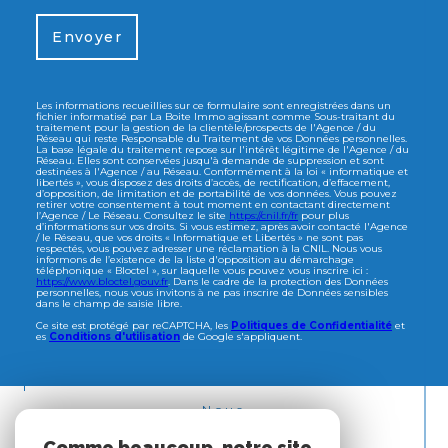
Envoyer
Les informations recueillies sur ce formulaire sont enregistrées dans un
fichier informatisé par La Boite Immo agissant comme Sous-traitant du
traitement pour la gestion de la clientèle/prospects de l'Agence / du
Réseau qui reste Responsable du Traitement de vos Données personnelles.
La base légale du traitement repose sur l'intérêt légitime de l'Agence / du
Réseau. Elles sont conservées jusqu'à demande de suppression et sont
destinées à l'Agence / au Réseau. Conformément à la loi « informatique et
libertés », vous disposez des droits d’accès, de rectification, d’effacement,
d’opposition, de limitation et de portabilité de vos données. Vous pouvez
retirer votre consentement à tout moment en contactant directement
l’Agence / Le Réseau. Consultez le site
https://cnil.fr/fr
pour plus
d’informations sur vos droits. Si vous estimez, après avoir contacté l'Agence
/ le Réseau, que vos droits « Informatique et Libertés » ne sont pas
respectés, vous pouvez adresser une réclamation à la CNIL. Nous vous
informons de l’existence de la liste d'opposition au démarchage
téléphonique « Bloctel », sur laquelle vous pouvez vous inscrire ici :
https://www.bloctel.gouv.fr
. Dans le cadre de la protection des Données
personnelles, nous vous invitons à ne pas inscrire de Données sensibles
dans le champ de saisie libre.
Ce site est protégé par reCAPTCHA, les
Politiques de Confidentialité
et
es
Conditions d'utilisation
de Google s'appliquent.
Nous
ADHÉRONS
Comme beaucoup, notre site