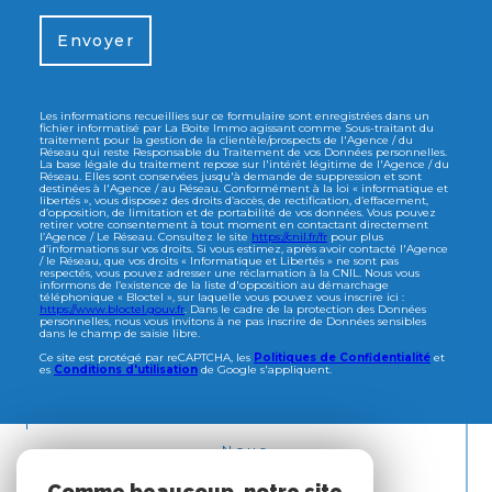
Envoyer
Les informations recueillies sur ce formulaire sont enregistrées dans un
fichier informatisé par La Boite Immo agissant comme Sous-traitant du
traitement pour la gestion de la clientèle/prospects de l'Agence / du
Réseau qui reste Responsable du Traitement de vos Données personnelles.
La base légale du traitement repose sur l'intérêt légitime de l'Agence / du
Réseau. Elles sont conservées jusqu'à demande de suppression et sont
destinées à l'Agence / au Réseau. Conformément à la loi « informatique et
libertés », vous disposez des droits d’accès, de rectification, d’effacement,
d’opposition, de limitation et de portabilité de vos données. Vous pouvez
retirer votre consentement à tout moment en contactant directement
l’Agence / Le Réseau. Consultez le site
https://cnil.fr/fr
pour plus
d’informations sur vos droits. Si vous estimez, après avoir contacté l'Agence
/ le Réseau, que vos droits « Informatique et Libertés » ne sont pas
respectés, vous pouvez adresser une réclamation à la CNIL. Nous vous
informons de l’existence de la liste d'opposition au démarchage
téléphonique « Bloctel », sur laquelle vous pouvez vous inscrire ici :
https://www.bloctel.gouv.fr
. Dans le cadre de la protection des Données
personnelles, nous vous invitons à ne pas inscrire de Données sensibles
dans le champ de saisie libre.
Ce site est protégé par reCAPTCHA, les
Politiques de Confidentialité
et
es
Conditions d'utilisation
de Google s'appliquent.
Nous
ADHÉRONS
Comme beaucoup, notre site