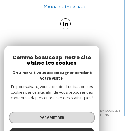
Nous suivre sur
Nous
ADHÉRONS
Comme beaucoup, notre site
utilise les cookies
On aimerait vous accompagner pendant
votre visite.
En poursuivant, vous acceptez l'utilisation des
cookies par ce site, afin de vous proposer des
contenus adaptés et réaliser des statistiques !
© 2026 | TOUS DROITS RÉSERVÉS | TRADUCTION POWERED BY GOOGLE |
PLAN DU SITE
MENTIONS LÉGALES
ADMIN
NOS LIENS
PARAMÉTRER
POLITIQUE RGPD
COOKIES