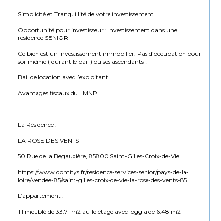
Simplicité et Tranquillité de votre investissement 
Opportunité pour investisseur : Investissement dans une 
residence SENIOR
Ce bien est un investissement immobilier. Pas d’occupation pour 
soi-même ( durant le bail ) ou ses ascendants !
Bail de location avec l’exploitant 
Avantages fiscaux du LMNP 
La Résidence :
LA ROSE DES VENTS
50 Rue de la Begaudière, 85800 Saint-Gilles-Croix-de-Vie
https://www.domitys.fr/residence-services-senior/pays-de-la-
loire/vendee-85/saint-gilles-croix-de-vie-la-rose-des-vents-85
L’appartement :
T1 meublé de 33.71 m2 au 1e étage avec loggia de 6.48 m2