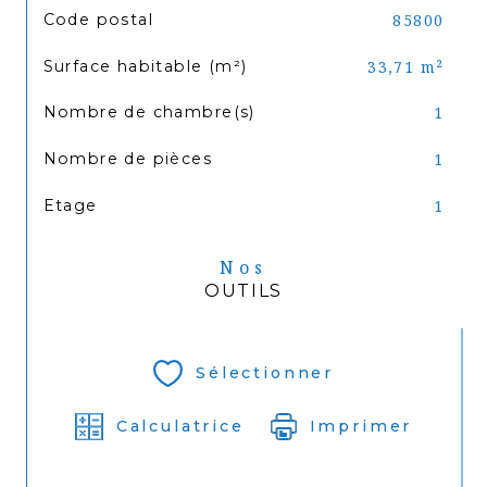
TRAD_SIROCCO_Caracteristique
Valeurs
Code postal
85800
Surface habitable (m²)
33,71 m²
Nombre de chambre(s)
1
Nombre de pièces
1
Etage
1
Nos
OUTILS
Sélectionner
Calculatrice
Imprimer