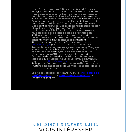
Les informations recueillies sur ce formulaire sont
enregistrées dans un fichier informatisé par La Boite
Immo agissant comme Sous-traitant du traitement
pour la gestion de la clientèle/prospects de l'Agence /
du Réseau qui reste Responsable du Traitement de vos
Données personnelles. La base légale du traitement
repose sur l'intérêt légitime de l'Agence / du Réseau.
Elles sont conservées jusqu'à demande de suppression
et sont destinées à l'Agence / au Réseau.
Conformément à la loi « informatique et libertés »,
vous disposez des droits d’accès, de rectification,
d’effacement, d’opposition, de limitation et de
portabilité de vos données. Vous pouvez retirer votre
consentement à tout moment en contactant
directement l’Agence / Le Réseau. Consultez le site
https://cnil.fr/fr
pour plus d’informations sur vos
droits. Si vous estimez, après avoir contacté l'Agence /
le Réseau, que vos droits « Informatique et Libertés »
ne sont pas respectés, vous pouvez adresser une
réclamation à la CNIL. Nous vous informons de
l’existence de la liste d'opposition au démarchage
téléphonique « Bloctel », sur laquelle vous pouvez vous
inscrire ici :
https://www.bloctel.gouv.fr
. Dans le cadre
de la protection des Données personnelles, nous vous
invitons à ne pas inscrire de Données sensibles dans le
champ de saisie libre.
Ce site est protégé par reCAPTCHA, les
Politiques de
Confidentialité
et es
Conditions d'utilisation
de
Google s'appliquent.
Ces biens peuvent aussi
VOUS INTÉRESSER