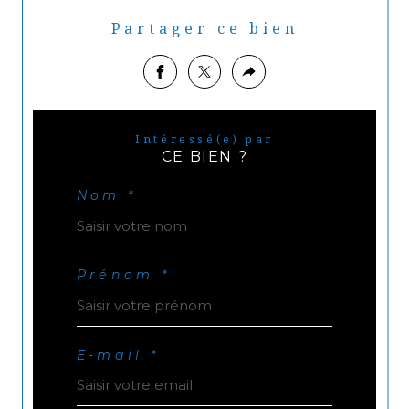
Partager ce bien
Intéressé(e) par
CE BIEN ?
Nom *
Prénom *
E-mail *