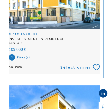
Metz (57000)
INVESTISSEMENT EN RESIDENCE
SENIOR
109 000 €
Pièce(s)
1
Sélectionner
Réf : I0868