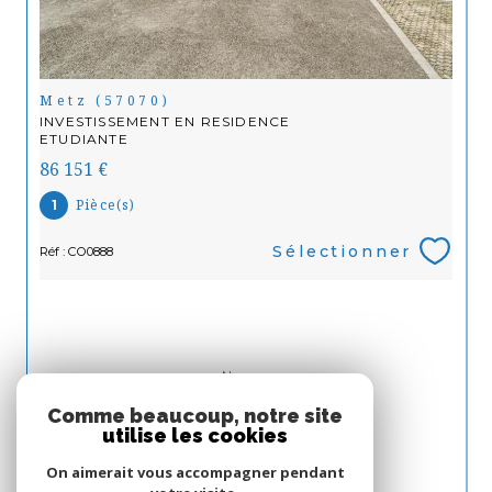
Metz (57070)
INVESTISSEMENT EN RESIDENCE
ETUDIANTE
86 151 €
Pièce(s)
1
Sélectionner
Réf : CO0888
Nous
ADHÉRONS
Comme beaucoup, notre site
utilise les cookies
On aimerait vous accompagner pendant