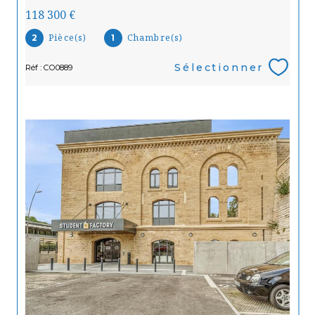
118 300 €
Pièce(s)
Chambre(s)
2
1
Sélectionner
Réf : CO0889