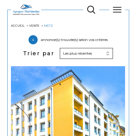
ACCUEIL
VENTE
METZ
4
annonce(s) trouvée(s) selon vos critères
Trier par
Les plus récentes