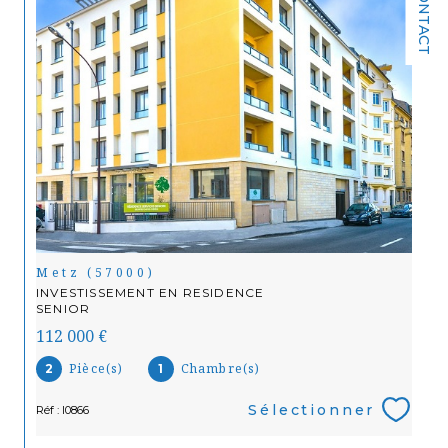
CONTACT
Metz (57000)
INVESTISSEMENT EN RESIDENCE
SENIOR
112 000 €
Pièce(s)
Chambre(s)
2
1
Sélectionner
Réf : I0866