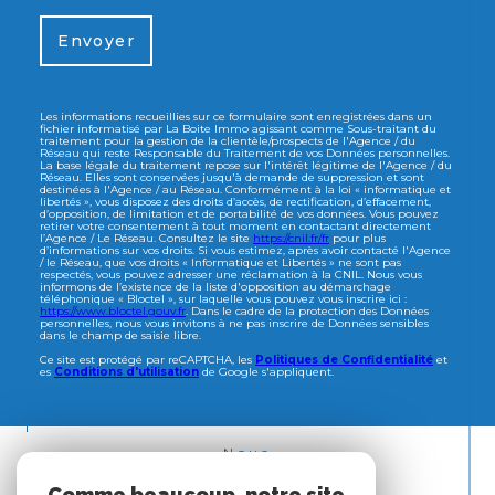
Envoyer
Les informations recueillies sur ce formulaire sont enregistrées dans un
fichier informatisé par La Boite Immo agissant comme Sous-traitant du
traitement pour la gestion de la clientèle/prospects de l'Agence / du
Réseau qui reste Responsable du Traitement de vos Données personnelles.
La base légale du traitement repose sur l'intérêt légitime de l'Agence / du
Réseau. Elles sont conservées jusqu'à demande de suppression et sont
destinées à l'Agence / au Réseau. Conformément à la loi « informatique et
libertés », vous disposez des droits d’accès, de rectification, d’effacement,
d’opposition, de limitation et de portabilité de vos données. Vous pouvez
retirer votre consentement à tout moment en contactant directement
l’Agence / Le Réseau. Consultez le site
https://cnil.fr/fr
pour plus
d’informations sur vos droits. Si vous estimez, après avoir contacté l'Agence
/ le Réseau, que vos droits « Informatique et Libertés » ne sont pas
respectés, vous pouvez adresser une réclamation à la CNIL. Nous vous
informons de l’existence de la liste d'opposition au démarchage
téléphonique « Bloctel », sur laquelle vous pouvez vous inscrire ici :
https://www.bloctel.gouv.fr
. Dans le cadre de la protection des Données
personnelles, nous vous invitons à ne pas inscrire de Données sensibles
dans le champ de saisie libre.
Ce site est protégé par reCAPTCHA, les
Politiques de Confidentialité
et
es
Conditions d'utilisation
de Google s'appliquent.
Nous
ADHÉRONS
Comme beaucoup, notre site