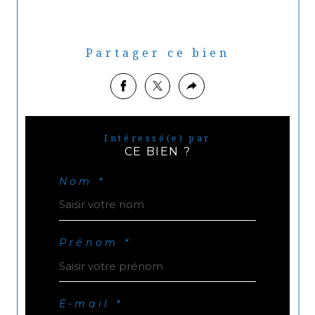
Partager ce bien
Intéressé(e) par
CE BIEN ?
Nom *
Prénom *
E-mail *