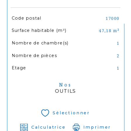
TRAD_SIROCCO_Caracteristique
Valeurs
Code postal
17000
Surface habitable (m²)
47,18 m²
Nombre de chambre(s)
1
Nombre de pièces
2
Etage
1
Nos
OUTILS
Sélectionner
Calculatrice
Imprimer