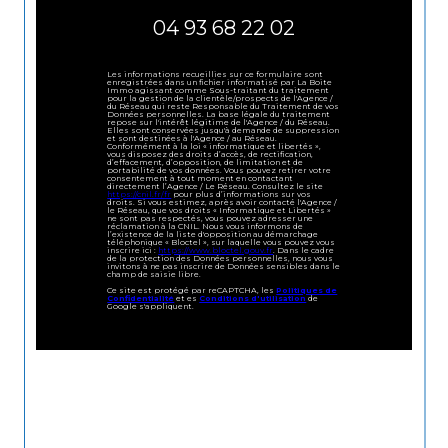
04 93 68 22 02
Les informations recueillies sur ce formulaire sont
enregistrées dans un fichier informatisé par La Boite
Immo agissant comme Sous-traitant du traitement
pour la gestion de la clientèle/prospects de l'Agence /
du Réseau qui reste Responsable du Traitement de vos
Données personnelles. La base légale du traitement
repose sur l'intérêt légitime de l'Agence / du Réseau.
Elles sont conservées jusqu'à demande de suppression
et sont destinées à l'Agence / au Réseau.
Conformément à la loi « informatique et libertés »,
vous disposez des droits d’accès, de rectification,
d’effacement, d’opposition, de limitation et de
portabilité de vos données. Vous pouvez retirer votre
consentement à tout moment en contactant
directement l’Agence / Le Réseau. Consultez le site
https://cnil.fr/fr
pour plus d’informations sur vos
droits. Si vous estimez, après avoir contacté l'Agence /
le Réseau, que vos droits « Informatique et Libertés »
ne sont pas respectés, vous pouvez adresser une
réclamation à la CNIL. Nous vous informons de
l’existence de la liste d'opposition au démarchage
téléphonique « Bloctel », sur laquelle vous pouvez vous
inscrire ici :
https://www.bloctel.gouv.fr
. Dans le cadre
de la protection des Données personnelles, nous vous
invitons à ne pas inscrire de Données sensibles dans le
champ de saisie libre.
Ce site est protégé par reCAPTCHA, les
Politiques de
Confidentialité
et es
Conditions d'utilisation
de
Google s'appliquent.