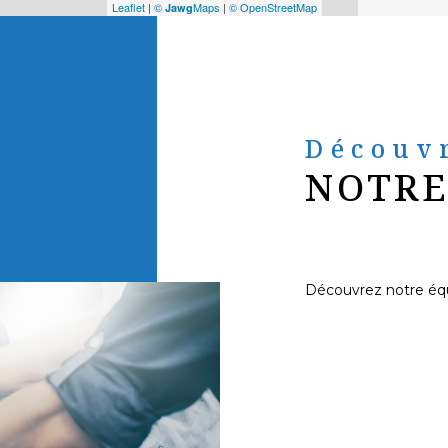
Leaflet
|
©
Maps
|
© OpenStreetMap
Jawg
Découv
NOTRE
Découvrez notre éq