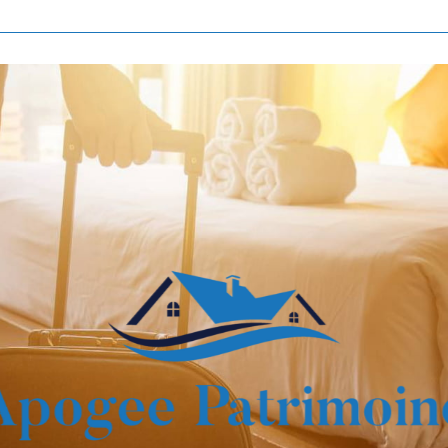
Voir les
808
annonces
imer
BUDGET