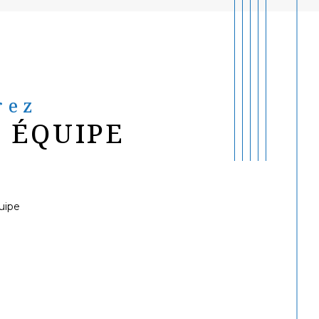
rez
 ÉQUIPE
uipe