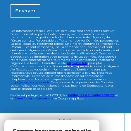
Envoyer
Les informations recueillies sur ce formulaire sont enregistrées dans un
fichier informatisé par La Boite Immo agissant comme Sous-traitant du
traitement pour la gestion de la clientèle/prospects de l'Agence / du
Réseau qui reste Responsable du Traitement de vos Données personnelles.
La base légale du traitement repose sur l'intérêt légitime de l'Agence / du
Réseau. Elles sont conservées jusqu'à demande de suppression et sont
destinées à l'Agence / au Réseau. Conformément à la loi « informatique et
libertés », vous disposez des droits d’accès, de rectification, d’effacement,
d’opposition, de limitation et de portabilité de vos données. Vous pouvez
retirer votre consentement à tout moment en contactant directement
l’Agence / Le Réseau. Consultez le site
https://cnil.fr/fr
pour plus
d’informations sur vos droits. Si vous estimez, après avoir contacté l'Agence
/ le Réseau, que vos droits « Informatique et Libertés » ne sont pas
respectés, vous pouvez adresser une réclamation à la CNIL. Nous vous
informons de l’existence de la liste d'opposition au démarchage
téléphonique « Bloctel », sur laquelle vous pouvez vous inscrire ici :
https://www.bloctel.gouv.fr
. Dans le cadre de la protection des Données
personnelles, nous vous invitons à ne pas inscrire de Données sensibles
dans le champ de saisie libre.
Ce site est protégé par reCAPTCHA, les
Politiques de Confidentialité
et
es
Conditions d'utilisation
de Google s'appliquent.
Nous
ADHÉRONS
Comme beaucoup, notre site