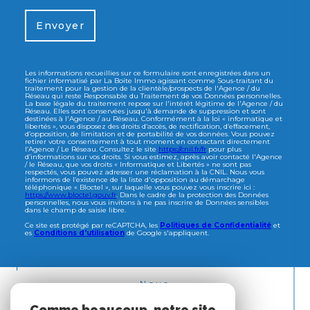
Envoyer
Les informations recueillies sur ce formulaire sont enregistrées dans un
fichier informatisé par La Boite Immo agissant comme Sous-traitant du
traitement pour la gestion de la clientèle/prospects de l'Agence / du
Réseau qui reste Responsable du Traitement de vos Données personnelles.
La base légale du traitement repose sur l'intérêt légitime de l'Agence / du
Réseau. Elles sont conservées jusqu'à demande de suppression et sont
destinées à l'Agence / au Réseau. Conformément à la loi « informatique et
libertés », vous disposez des droits d’accès, de rectification, d’effacement,
d’opposition, de limitation et de portabilité de vos données. Vous pouvez
retirer votre consentement à tout moment en contactant directement
l’Agence / Le Réseau. Consultez le site
https://cnil.fr/fr
pour plus
d’informations sur vos droits. Si vous estimez, après avoir contacté l'Agence
/ le Réseau, que vos droits « Informatique et Libertés » ne sont pas
respectés, vous pouvez adresser une réclamation à la CNIL. Nous vous
informons de l’existence de la liste d'opposition au démarchage
téléphonique « Bloctel », sur laquelle vous pouvez vous inscrire ici :
https://www.bloctel.gouv.fr
. Dans le cadre de la protection des Données
personnelles, nous vous invitons à ne pas inscrire de Données sensibles
dans le champ de saisie libre.
Ce site est protégé par reCAPTCHA, les
Politiques de Confidentialité
et
es
Conditions d'utilisation
de Google s'appliquent.
Nous
ADHÉRONS
Comme beaucoup, notre site