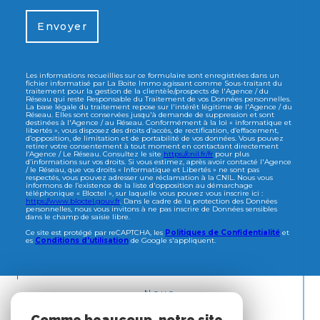
Envoyer
Les informations recueillies sur ce formulaire sont enregistrées dans un
fichier informatisé par La Boite Immo agissant comme Sous-traitant du
traitement pour la gestion de la clientèle/prospects de l'Agence / du
Réseau qui reste Responsable du Traitement de vos Données personnelles.
La base légale du traitement repose sur l'intérêt légitime de l'Agence / du
Réseau. Elles sont conservées jusqu'à demande de suppression et sont
destinées à l'Agence / au Réseau. Conformément à la loi « informatique et
libertés », vous disposez des droits d’accès, de rectification, d’effacement,
d’opposition, de limitation et de portabilité de vos données. Vous pouvez
retirer votre consentement à tout moment en contactant directement
l’Agence / Le Réseau. Consultez le site
https://cnil.fr/fr
pour plus
d’informations sur vos droits. Si vous estimez, après avoir contacté l'Agence
/ le Réseau, que vos droits « Informatique et Libertés » ne sont pas
respectés, vous pouvez adresser une réclamation à la CNIL. Nous vous
informons de l’existence de la liste d'opposition au démarchage
téléphonique « Bloctel », sur laquelle vous pouvez vous inscrire ici :
https://www.bloctel.gouv.fr
. Dans le cadre de la protection des Données
personnelles, nous vous invitons à ne pas inscrire de Données sensibles
dans le champ de saisie libre.
Ce site est protégé par reCAPTCHA, les
Politiques de Confidentialité
et
es
Conditions d'utilisation
de Google s'appliquent.
Nous
ADHÉRONS
Comme beaucoup, notre site