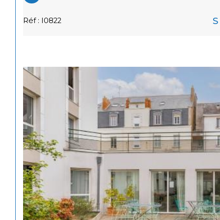
S
Réf : I0822