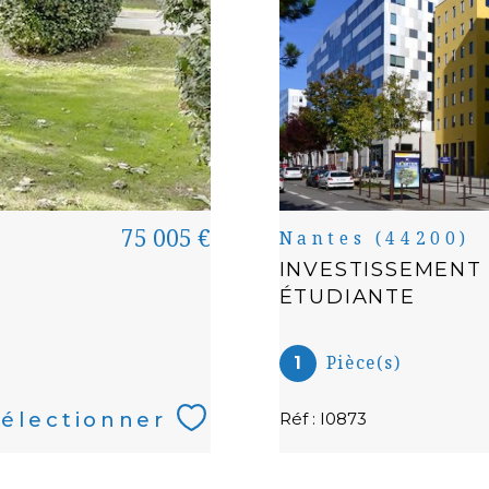
75 005 €
Nantes (44200)
INVESTISSEMENT
ÉTUDIANTE
Pièce(s)
1
électionner
Réf : I0873