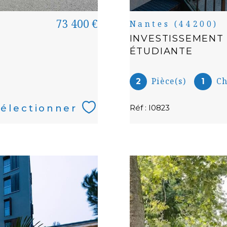
73 400 €
Nantes (44200)
INVESTISSEMENT
ÉTUDIANTE
Pièce(s)
Ch
2
1
électionner
Réf : I0823