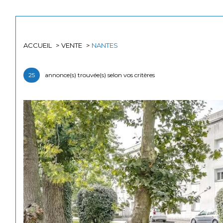
ACCUEIL
VENTE
NANTES
Acheter
Est
25
annonce(s) trouvée(s) selon vos critères
TYPE DE BIEN
de l'ancien
44000 - Nantes