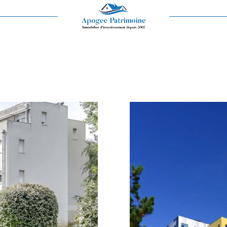
Voir les
25
annonces
imer
1
LOCALISATION
BUDGET