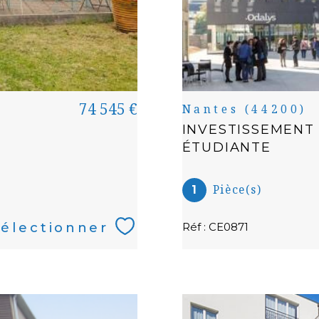
74 545 €
Nantes (44200)
INVESTISSEMENT
ÉTUDIANTE
Pièce(s)
1
électionner
Réf : CE0871