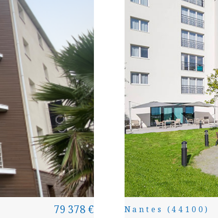
79 378 €
Nantes (44100)