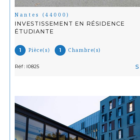
Nantes (44000)
INVESTISSEMENT EN RÉSIDENCE
ÉTUDIANTE
Pièce(s)
Chambre(s)
1
1
S
Réf : I0825