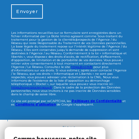
Envoyer
Les informations recueillies sur ce formulaire sont enregistrées dans un
fichier informatisé par La Boite Immo agissant comme Sous-traitant du
traitement pour la gestion de la clientèle/prospects de l'Agence / du
Réseau qui reste Responsable du Traitement de vos Données personnelles.
La base légale du traitement repose sur l'intérêt légitime de l'Agence / du
Réseau. Elles sont conservées jusqu'à demande de suppression et sont
destinées à l'Agence / au Réseau. Conformément à la loi « informatique et
libertés », vous disposez des droits d’accès, de rectification, d’effacement,
d’opposition, de limitation et de portabilité de vos données. Vous pouvez
retirer votre consentement à tout moment en contactant directement
l’Agence / Le Réseau. Consultez le site
https://cnil.fr/fr
pour plus
d’informations sur vos droits. Si vous estimez, après avoir contacté l'Agence
/ le Réseau, que vos droits « Informatique et Libertés » ne sont pas
respectés, vous pouvez adresser une réclamation à la CNIL. Nous vous
informons de l’existence de la liste d'opposition au démarchage
téléphonique « Bloctel », sur laquelle vous pouvez vous inscrire ici :
https://www.bloctel.gouv.fr
. Dans le cadre de la protection des Données
personnelles, nous vous invitons à ne pas inscrire de Données sensibles
dans le champ de saisie libre.
Ce site est protégé par reCAPTCHA, les
Politiques de Confidentialité
et
es
Conditions d'utilisation
de Google s'appliquent.
Nous
ADHÉRONS
Comme beaucoup, notre site