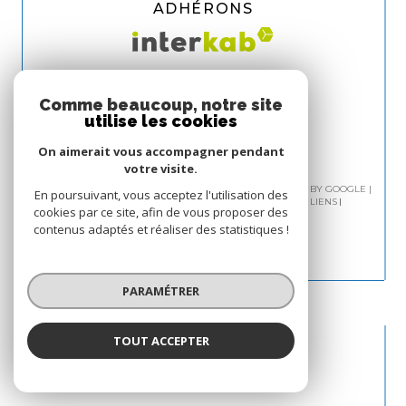
ADHÉRONS
Comme beaucoup, notre site
utilise les cookies
On aimerait vous accompagner pendant
votre visite.
© 2026 | TOUS DROITS RÉSERVÉS | TRADUCTION POWERED BY GOOGLE |
En poursuivant, vous acceptez l'utilisation des
PLAN DU SITE
MENTIONS LÉGALES
ADMIN
NOS LIENS
cookies par ce site, afin de vous proposer des
POLITIQUE RGPD
COOKIES
contenus adaptés et réaliser des statistiques !
PARAMÉTRER
TOUT ACCEPTER