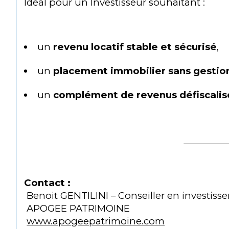
Idéal pour un
Investisseur souhaitant :
un 
revenu locatif stable et sécurisé
,
un 
placement immobilier sans gestio
un 
complément de revenus défiscalis
Contact :
 Benoit GENTILINI – Conseiller en investi
 APOGEE PATRIMOINE
www.apogeepatrimoine.com