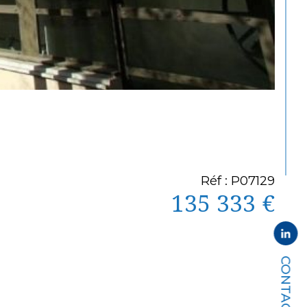
Réf : P07129
135 333 €
CONTACT