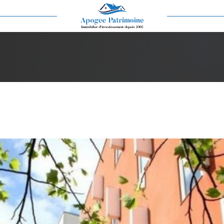
Voir les
16
annonces
imer
1
LOCALISATION
BUDGET