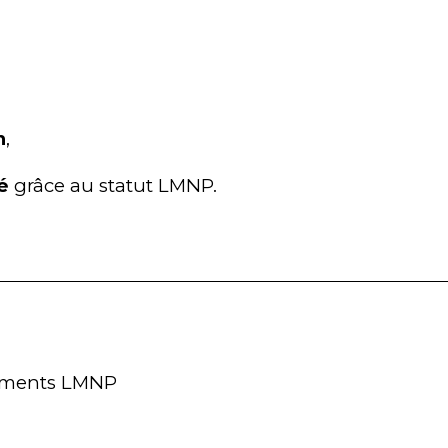
n
,
é
 grâce au statut LMNP.
ssements LMNP