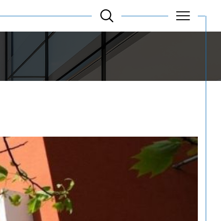
Filtrer
Réinitialiser les
filtres