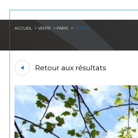
ACCUEIL
VENTE
PARIS
STUDIO
Acheter
Est
1
TYPE DE BIEN
de l'ancien
Retour aux résultats
Studio
75001 - Paris