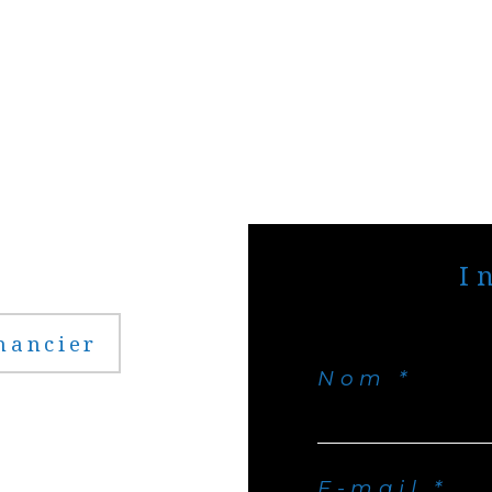
nancier
Nom *
E-mail *