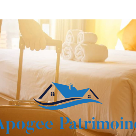
Voir les
808
annonces
imer
BUDGET