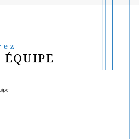
rez
 ÉQUIPE
uipe