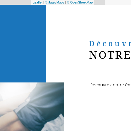
Leaflet
|
©
Maps
|
© OpenStreetMap
Jawg
Découv
NOTRE
Découvrez notre éq