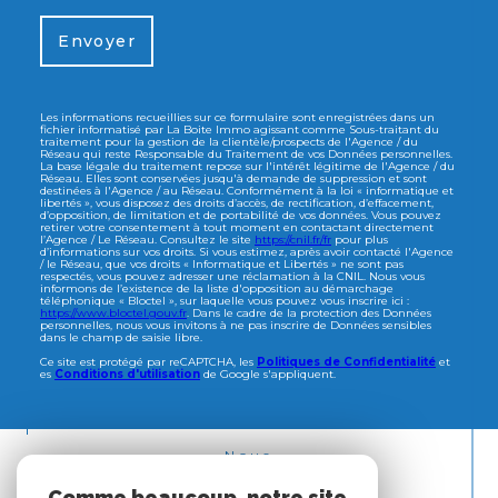
Envoyer
Les informations recueillies sur ce formulaire sont enregistrées dans un
fichier informatisé par La Boite Immo agissant comme Sous-traitant du
traitement pour la gestion de la clientèle/prospects de l'Agence / du
Réseau qui reste Responsable du Traitement de vos Données personnelles.
La base légale du traitement repose sur l'intérêt légitime de l'Agence / du
Réseau. Elles sont conservées jusqu'à demande de suppression et sont
destinées à l'Agence / au Réseau. Conformément à la loi « informatique et
libertés », vous disposez des droits d’accès, de rectification, d’effacement,
d’opposition, de limitation et de portabilité de vos données. Vous pouvez
retirer votre consentement à tout moment en contactant directement
l’Agence / Le Réseau. Consultez le site
https://cnil.fr/fr
pour plus
d’informations sur vos droits. Si vous estimez, après avoir contacté l'Agence
/ le Réseau, que vos droits « Informatique et Libertés » ne sont pas
respectés, vous pouvez adresser une réclamation à la CNIL. Nous vous
informons de l’existence de la liste d'opposition au démarchage
téléphonique « Bloctel », sur laquelle vous pouvez vous inscrire ici :
https://www.bloctel.gouv.fr
. Dans le cadre de la protection des Données
personnelles, nous vous invitons à ne pas inscrire de Données sensibles
dans le champ de saisie libre.
Ce site est protégé par reCAPTCHA, les
Politiques de Confidentialité
et
es
Conditions d'utilisation
de Google s'appliquent.
Nous
ADHÉRONS
Comme beaucoup, notre site