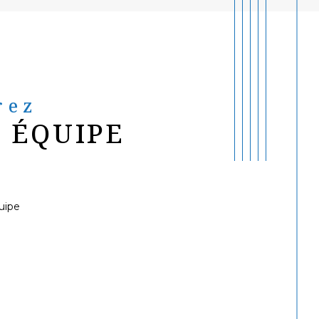
rez
 ÉQUIPE
uipe