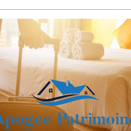
Voir les
839
annonces
imer
BUDGET