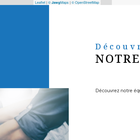
Leaflet
|
©
Maps
|
© OpenStreetMap
Jawg
Découv
NOTRE
Découvrez notre éq