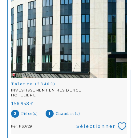
Talence (33400)
INVESTISSEMENT EN RESIDENCE
HOTELIÈRE
156 958 €
Pièce(s)
Chambre(s)
2
1
Sélectionner
Réf : PS0729