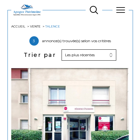
ACCUEIL
VENTE
TALENCE
3
annonce(s) trouvée(s) selon vos critères
Trier par
Les plus récentes