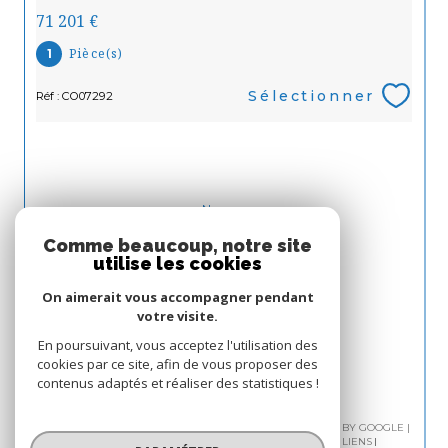
71 201 €
Pièce(s)
1
Sélectionner
Réf : CO07292
Nous
ADHÉRONS
Comme beaucoup, notre site
utilise les cookies
On aimerait vous accompagner pendant
votre visite.
En poursuivant, vous acceptez l'utilisation des
cookies par ce site, afin de vous proposer des
contenus adaptés et réaliser des statistiques !
© 2026 | TOUS DROITS RÉSERVÉS | TRADUCTION POWERED BY GOOGLE |
PLAN DU SITE
MENTIONS LÉGALES
ADMIN
NOS LIENS