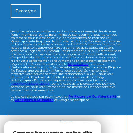
Envoyer
Les informations recueillies sur ce formulaire sont enregistrées dans un
fichier informatisé par La Boite Immo agissant comme Sous-traitant du
traitement pour la gestion de la clientèle/prospects de l'Agence / du
Réseau qui reste Responsable du Traitement de vos Données personnelles.
La base légale du traitement repose sur l'intérêt légitime de l'Agence / du
Réseau. Elles sont conservées jusqu'à demande de suppression et sont
destinées à l'Agence / au Réseau. Conformément à la loi « informatique et
libertés », vous disposez des droits d’accès, de rectification, d’effacement,
d’opposition, de limitation et de portabilité de vos données. Vous pouvez
retirer votre consentement à tout moment en contactant directement
l’Agence / Le Réseau. Consultez le site
https://cnil.fr/fr
pour plus
d’informations sur vos droits. Si vous estimez, après avoir contacté l'Agence
/ le Réseau, que vos droits « Informatique et Libertés » ne sont pas
respectés, vous pouvez adresser une réclamation à la CNIL. Nous vous
informons de l’existence de la liste d'opposition au démarchage
téléphonique « Bloctel », sur laquelle vous pouvez vous inscrire ici :
https://www.bloctel.gouv.fr
. Dans le cadre de la protection des Données
personnelles, nous vous invitons à ne pas inscrire de Données sensibles
dans le champ de saisie libre.
Ce site est protégé par reCAPTCHA, les
Politiques de Confidentialité
et
es
Conditions d'utilisation
de Google s'appliquent.
Nous
ADHÉRONS
Comme beaucoup, notre site