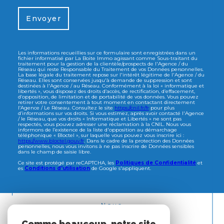
Envoyer
Les informations recueillies sur ce formulaire sont enregistrées dans un
fichier informatisé par La Boite Immo agissant comme Sous-traitant du
traitement pour la gestion de la clientèle/prospects de l'Agence / du
Réseau qui reste Responsable du Traitement de vos Données personnelles.
La base légale du traitement repose sur l'intérêt légitime de l'Agence / du
Réseau. Elles sont conservées jusqu'à demande de suppression et sont
destinées à l'Agence / au Réseau. Conformément à la loi « informatique et
libertés », vous disposez des droits d’accès, de rectification, d’effacement,
d’opposition, de limitation et de portabilité de vos données. Vous pouvez
retirer votre consentement à tout moment en contactant directement
l’Agence / Le Réseau. Consultez le site
https://cnil.fr/fr
pour plus
d’informations sur vos droits. Si vous estimez, après avoir contacté l'Agence
/ le Réseau, que vos droits « Informatique et Libertés » ne sont pas
respectés, vous pouvez adresser une réclamation à la CNIL. Nous vous
informons de l’existence de la liste d'opposition au démarchage
téléphonique « Bloctel », sur laquelle vous pouvez vous inscrire ici :
https://www.bloctel.gouv.fr
. Dans le cadre de la protection des Données
personnelles, nous vous invitons à ne pas inscrire de Données sensibles
dans le champ de saisie libre.
Ce site est protégé par reCAPTCHA, les
Politiques de Confidentialité
et
es
Conditions d'utilisation
de Google s'appliquent.
Nous
ADHÉRONS
Comme beaucoup, notre site