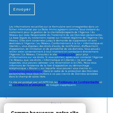
Envoyer
Les informations recueillies sur ce formulaire sont enregistrées dans un
fichier informatisé par La Boite Immo agissant comme Sous-traitant du
traitement pour la gestion de la clientèle/prospects de l'Agence / du
Réseau qui reste Responsable du Traitement de vos Données personnelles.
La base légale du traitement repose sur l'intérêt légitime de l'Agence / du
Réseau. Elles sont conservées jusqu'à demande de suppression et sont
destinées à l'Agence / au Réseau. Conformément à la loi « informatique et
libertés », vous disposez des droits d’accès, de rectification, d’effacement,
d’opposition, de limitation et de portabilité de vos données. Vous pouvez
retirer votre consentement à tout moment en contactant directement
l’Agence / Le Réseau. Consultez le site
https://cnil.fr/fr
pour plus
d’informations sur vos droits. Si vous estimez, après avoir contacté l'Agence
/ le Réseau, que vos droits « Informatique et Libertés » ne sont pas
respectés, vous pouvez adresser une réclamation à la CNIL. Nous vous
informons de l’existence de la liste d'opposition au démarchage
téléphonique « Bloctel », sur laquelle vous pouvez vous inscrire ici :
https://www.bloctel.gouv.fr
. Dans le cadre de la protection des Données
personnelles, nous vous invitons à ne pas inscrire de Données sensibles
dans le champ de saisie libre.
Ce site est protégé par reCAPTCHA, les
Politiques de Confidentialité
et
es
Conditions d'utilisation
de Google s'appliquent.
Nous
ADHÉRONS
Comme beaucoup, notre site