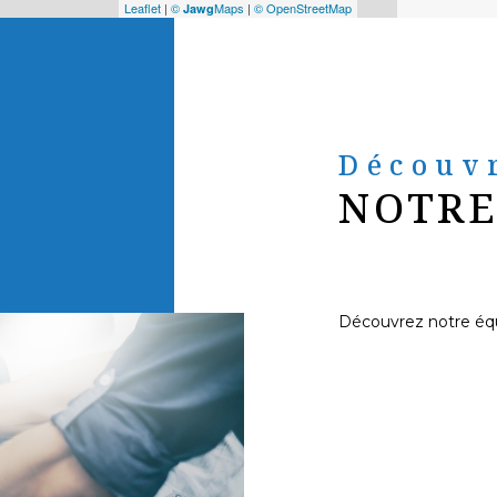
Leaflet
|
©
Maps
|
© OpenStreetMap
Jawg
Découv
NOTRE
Découvrez notre éq