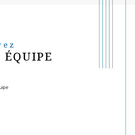
rez
 ÉQUIPE
uipe