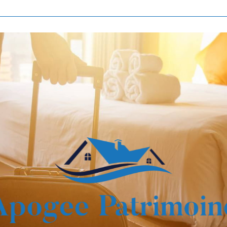
Voir les
808
annonces
imer
BUDGET