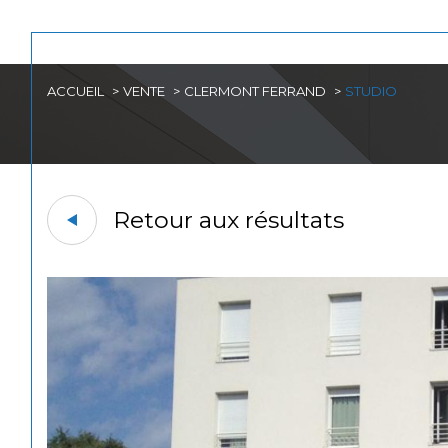
ACCUEIL
VENTE
CLERMONT FERRAND
STUDIO
Acheter
Est
1
TYPE DE BIEN
de l'ancien
Retour aux résultats
Studio
63000 - Clermont