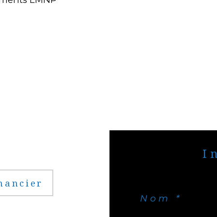
nancier
Nom *