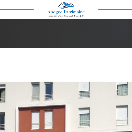
Voir les
4
annonces
imer
1
LOCALISATION
BUDGET
-Ferrand