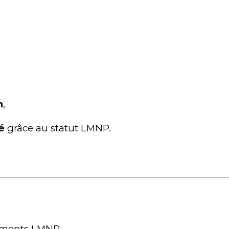
n
,
é
 grâce au statut LMNP.
ssements LMNP