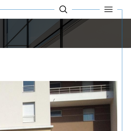
Filtrer
Réinitialiser les
filtres