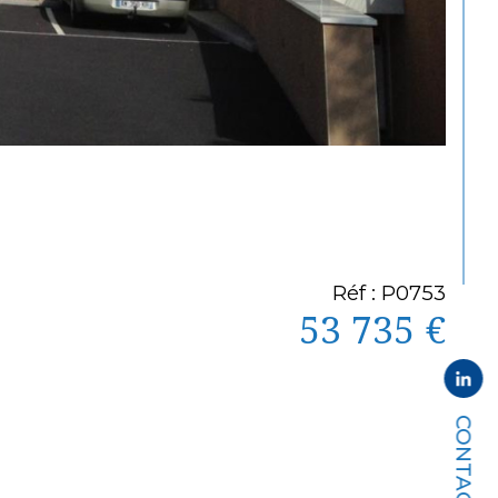
Réf : P0753
53 735 €
CONTACT