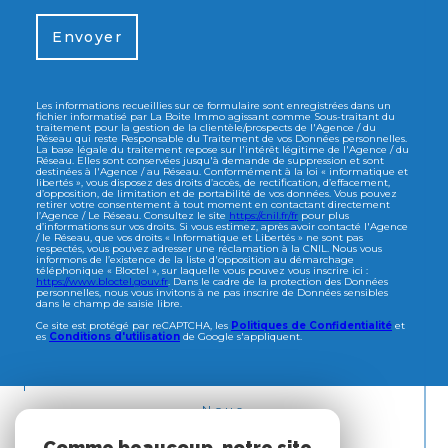
Envoyer
Les informations recueillies sur ce formulaire sont enregistrées dans un
fichier informatisé par La Boite Immo agissant comme Sous-traitant du
traitement pour la gestion de la clientèle/prospects de l'Agence / du
Réseau qui reste Responsable du Traitement de vos Données personnelles.
La base légale du traitement repose sur l'intérêt légitime de l'Agence / du
Réseau. Elles sont conservées jusqu'à demande de suppression et sont
destinées à l'Agence / au Réseau. Conformément à la loi « informatique et
libertés », vous disposez des droits d’accès, de rectification, d’effacement,
d’opposition, de limitation et de portabilité de vos données. Vous pouvez
retirer votre consentement à tout moment en contactant directement
l’Agence / Le Réseau. Consultez le site
https://cnil.fr/fr
pour plus
d’informations sur vos droits. Si vous estimez, après avoir contacté l'Agence
/ le Réseau, que vos droits « Informatique et Libertés » ne sont pas
respectés, vous pouvez adresser une réclamation à la CNIL. Nous vous
informons de l’existence de la liste d'opposition au démarchage
téléphonique « Bloctel », sur laquelle vous pouvez vous inscrire ici :
https://www.bloctel.gouv.fr
. Dans le cadre de la protection des Données
personnelles, nous vous invitons à ne pas inscrire de Données sensibles
dans le champ de saisie libre.
Ce site est protégé par reCAPTCHA, les
Politiques de Confidentialité
et
es
Conditions d'utilisation
de Google s'appliquent.
Nous
ADHÉRONS
Comme beaucoup, notre site