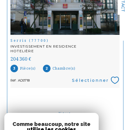
CONTACT
Serris (77700)
INVESTISSEMENT EN RESIDENCE
HOTELIÈRE
204 360 €
Pièce(s)
Chambre(s)
3
2
Sélectionner
Réf : AD0718
Nous
ADHÉRONS
Comme beaucoup, notre site
utilise les cookies