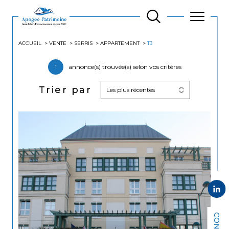
ACCUEIL
VENTE
SERRIS
APPARTEMENT
T3
1
annonce(s) trouvée(s) selon vos critères
Trier par
Les plus récentes