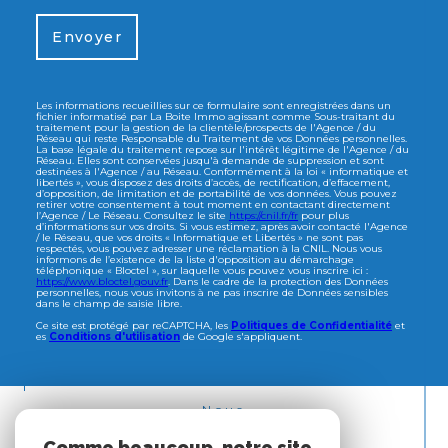
Envoyer
Les informations recueillies sur ce formulaire sont enregistrées dans un
fichier informatisé par La Boite Immo agissant comme Sous-traitant du
traitement pour la gestion de la clientèle/prospects de l'Agence / du
Réseau qui reste Responsable du Traitement de vos Données personnelles.
La base légale du traitement repose sur l'intérêt légitime de l'Agence / du
Réseau. Elles sont conservées jusqu'à demande de suppression et sont
destinées à l'Agence / au Réseau. Conformément à la loi « informatique et
libertés », vous disposez des droits d’accès, de rectification, d’effacement,
d’opposition, de limitation et de portabilité de vos données. Vous pouvez
retirer votre consentement à tout moment en contactant directement
l’Agence / Le Réseau. Consultez le site
https://cnil.fr/fr
pour plus
d’informations sur vos droits. Si vous estimez, après avoir contacté l'Agence
/ le Réseau, que vos droits « Informatique et Libertés » ne sont pas
respectés, vous pouvez adresser une réclamation à la CNIL. Nous vous
informons de l’existence de la liste d'opposition au démarchage
téléphonique « Bloctel », sur laquelle vous pouvez vous inscrire ici :
https://www.bloctel.gouv.fr
. Dans le cadre de la protection des Données
personnelles, nous vous invitons à ne pas inscrire de Données sensibles
dans le champ de saisie libre.
Ce site est protégé par reCAPTCHA, les
Politiques de Confidentialité
et
es
Conditions d'utilisation
de Google s'appliquent.
Nous
ADHÉRONS
Comme beaucoup, notre site