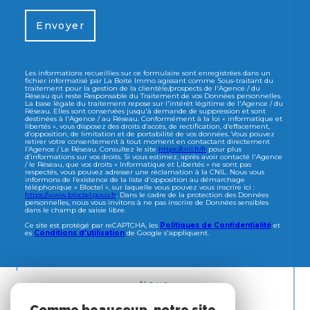
Envoyer
Les informations recueillies sur ce formulaire sont enregistrées dans un
fichier informatisé par La Boite Immo agissant comme Sous-traitant du
traitement pour la gestion de la clientèle/prospects de l'Agence / du
Réseau qui reste Responsable du Traitement de vos Données personnelles.
La base légale du traitement repose sur l'intérêt légitime de l'Agence / du
Réseau. Elles sont conservées jusqu'à demande de suppression et sont
destinées à l'Agence / au Réseau. Conformément à la loi « informatique et
libertés », vous disposez des droits d’accès, de rectification, d’effacement,
d’opposition, de limitation et de portabilité de vos données. Vous pouvez
retirer votre consentement à tout moment en contactant directement
l’Agence / Le Réseau. Consultez le site
https://cnil.fr/fr
pour plus
d’informations sur vos droits. Si vous estimez, après avoir contacté l'Agence
/ le Réseau, que vos droits « Informatique et Libertés » ne sont pas
respectés, vous pouvez adresser une réclamation à la CNIL. Nous vous
informons de l’existence de la liste d'opposition au démarchage
téléphonique « Bloctel », sur laquelle vous pouvez vous inscrire ici :
https://www.bloctel.gouv.fr
. Dans le cadre de la protection des Données
personnelles, nous vous invitons à ne pas inscrire de Données sensibles
dans le champ de saisie libre.
Ce site est protégé par reCAPTCHA, les
Politiques de Confidentialité
et
es
Conditions d'utilisation
de Google s'appliquent.
Nous
ADHÉRONS
Comme beaucoup, notre site