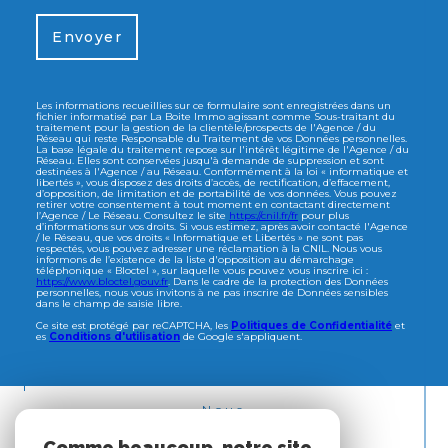
Envoyer
Les informations recueillies sur ce formulaire sont enregistrées dans un
fichier informatisé par La Boite Immo agissant comme Sous-traitant du
traitement pour la gestion de la clientèle/prospects de l'Agence / du
Réseau qui reste Responsable du Traitement de vos Données personnelles.
La base légale du traitement repose sur l'intérêt légitime de l'Agence / du
Réseau. Elles sont conservées jusqu'à demande de suppression et sont
destinées à l'Agence / au Réseau. Conformément à la loi « informatique et
libertés », vous disposez des droits d’accès, de rectification, d’effacement,
d’opposition, de limitation et de portabilité de vos données. Vous pouvez
retirer votre consentement à tout moment en contactant directement
l’Agence / Le Réseau. Consultez le site
https://cnil.fr/fr
pour plus
d’informations sur vos droits. Si vous estimez, après avoir contacté l'Agence
/ le Réseau, que vos droits « Informatique et Libertés » ne sont pas
respectés, vous pouvez adresser une réclamation à la CNIL. Nous vous
informons de l’existence de la liste d'opposition au démarchage
téléphonique « Bloctel », sur laquelle vous pouvez vous inscrire ici :
https://www.bloctel.gouv.fr
. Dans le cadre de la protection des Données
personnelles, nous vous invitons à ne pas inscrire de Données sensibles
dans le champ de saisie libre.
Ce site est protégé par reCAPTCHA, les
Politiques de Confidentialité
et
es
Conditions d'utilisation
de Google s'appliquent.
Nous
ADHÉRONS
Comme beaucoup, notre site