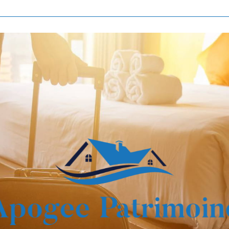
Voir les
808
annonces
imer
BUDGET