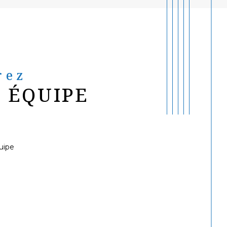
rez
 ÉQUIPE
uipe