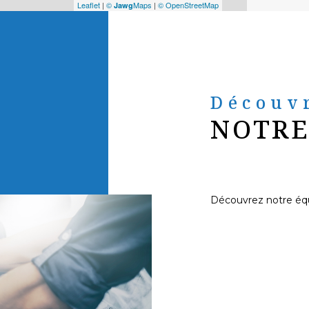
Leaflet
|
©
Maps
|
© OpenStreetMap
Jawg
Découv
NOTRE
Découvrez notre éq