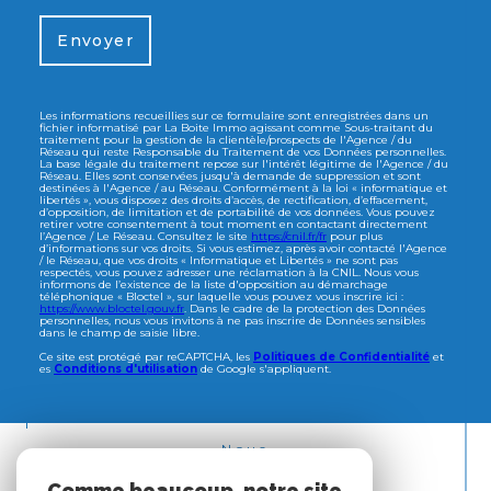
Envoyer
Les informations recueillies sur ce formulaire sont enregistrées dans un
fichier informatisé par La Boite Immo agissant comme Sous-traitant du
traitement pour la gestion de la clientèle/prospects de l'Agence / du
Réseau qui reste Responsable du Traitement de vos Données personnelles.
La base légale du traitement repose sur l'intérêt légitime de l'Agence / du
Réseau. Elles sont conservées jusqu'à demande de suppression et sont
destinées à l'Agence / au Réseau. Conformément à la loi « informatique et
libertés », vous disposez des droits d’accès, de rectification, d’effacement,
d’opposition, de limitation et de portabilité de vos données. Vous pouvez
retirer votre consentement à tout moment en contactant directement
l’Agence / Le Réseau. Consultez le site
https://cnil.fr/fr
pour plus
d’informations sur vos droits. Si vous estimez, après avoir contacté l'Agence
/ le Réseau, que vos droits « Informatique et Libertés » ne sont pas
respectés, vous pouvez adresser une réclamation à la CNIL. Nous vous
informons de l’existence de la liste d'opposition au démarchage
téléphonique « Bloctel », sur laquelle vous pouvez vous inscrire ici :
https://www.bloctel.gouv.fr
. Dans le cadre de la protection des Données
personnelles, nous vous invitons à ne pas inscrire de Données sensibles
dans le champ de saisie libre.
Ce site est protégé par reCAPTCHA, les
Politiques de Confidentialité
et
es
Conditions d'utilisation
de Google s'appliquent.
Nous
ADHÉRONS
Comme beaucoup, notre site