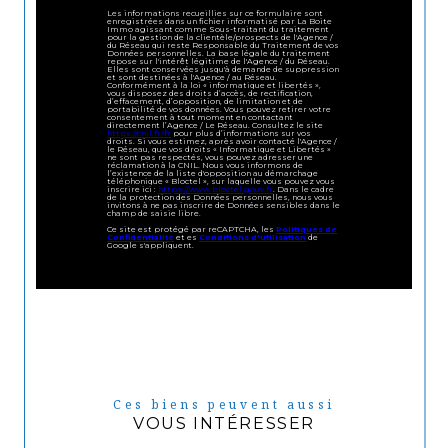
Les informations recueillies sur ce formulaire sont
enregistrées dans un fichier informatisé par La Boite
Immo agissant comme Sous-traitant du traitement
pour la gestion de la clientèle/prospects de l'Agence /
du Réseau qui reste Responsable du Traitement de vos
Données personnelles. La base légale du traitement
repose sur l'intérêt légitime de l'Agence / du Réseau.
Elles sont conservées jusqu'à demande de suppression
et sont destinées à l'Agence / au Réseau.
Conformément à la loi « informatique et libertés »,
vous disposez des droits d’accès, de rectification,
d’effacement, d’opposition, de limitation et de
portabilité de vos données. Vous pouvez retirer votre
consentement à tout moment en contactant
directement l’Agence / Le Réseau. Consultez le site
https://cnil.fr/fr
pour plus d’informations sur vos
droits. Si vous estimez, après avoir contacté l'Agence /
le Réseau, que vos droits « Informatique et Libertés »
ne sont pas respectés, vous pouvez adresser une
réclamation à la CNIL. Nous vous informons de
l’existence de la liste d'opposition au démarchage
téléphonique « Bloctel », sur laquelle vous pouvez vous
inscrire ici :
https://www.bloctel.gouv.fr
. Dans le cadre
de la protection des Données personnelles, nous vous
invitons à ne pas inscrire de Données sensibles dans le
champ de saisie libre.
Ce site est protégé par reCAPTCHA, les
Politiques de
Confidentialité
et es
Conditions d'utilisation
de
Google s'appliquent.
Ces biens peuvent aussi
VOUS INTÉRESSER