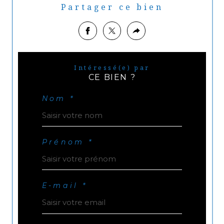
Partager ce bien
Intéressé(e) par
CE BIEN ?
Nom *
Prénom *
E-mail *