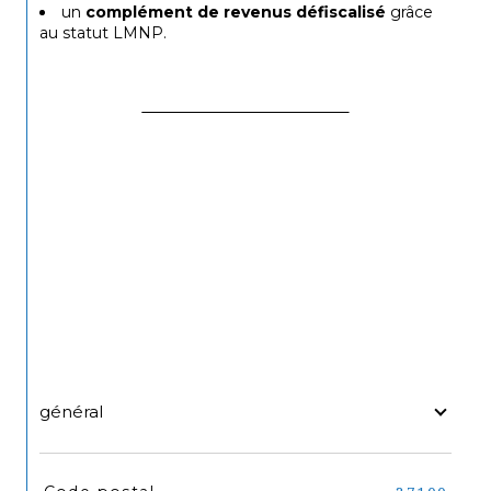
un 
complément de revenus défiscalisé
 grâce 
au statut LMNP.
général
TRAD_SIROCCO_Caracteristique
Valeurs