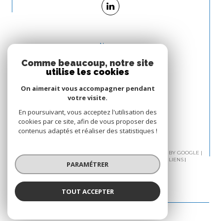
Nous
ADHÉRONS
Comme beaucoup, notre site
utilise les cookies
On aimerait vous accompagner pendant
votre visite.
En poursuivant, vous acceptez l'utilisation des
cookies par ce site, afin de vous proposer des
contenus adaptés et réaliser des statistiques !
© 2026 | TOUS DROITS RÉSERVÉS | TRADUCTION POWERED BY GOOGLE |
PLAN DU SITE
MENTIONS LÉGALES
ADMIN
NOS LIENS
PARAMÉTRER
POLITIQUE RGPD
COOKIES
TOUT ACCEPTER