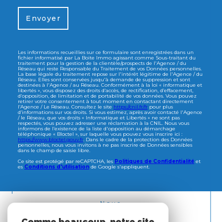
Envoyer
Les informations recueillies sur ce formulaire sont enregistrées dans un
fichier informatisé par La Boite Immo agissant comme Sous-traitant du
traitement pour la gestion de la clientèle/prospects de l'Agence / du
Réseau qui reste Responsable du Traitement de vos Données personnelles.
La base légale du traitement repose sur l'intérêt légitime de l'Agence / du
Réseau. Elles sont conservées jusqu'à demande de suppression et sont
destinées à l'Agence / au Réseau. Conformément à la loi « informatique et
libertés », vous disposez des droits d’accès, de rectification, d’effacement,
d’opposition, de limitation et de portabilité de vos données. Vous pouvez
retirer votre consentement à tout moment en contactant directement
l’Agence / Le Réseau. Consultez le site
https://cnil.fr/fr
pour plus
d’informations sur vos droits. Si vous estimez, après avoir contacté l'Agence
/ le Réseau, que vos droits « Informatique et Libertés » ne sont pas
respectés, vous pouvez adresser une réclamation à la CNIL. Nous vous
informons de l’existence de la liste d'opposition au démarchage
téléphonique « Bloctel », sur laquelle vous pouvez vous inscrire ici :
https://www.bloctel.gouv.fr
. Dans le cadre de la protection des Données
personnelles, nous vous invitons à ne pas inscrire de Données sensibles
dans le champ de saisie libre.
Ce site est protégé par reCAPTCHA, les
Politiques de Confidentialité
et
es
Conditions d'utilisation
de Google s'appliquent.
Nous
ADHÉRONS
Comme beaucoup, notre site